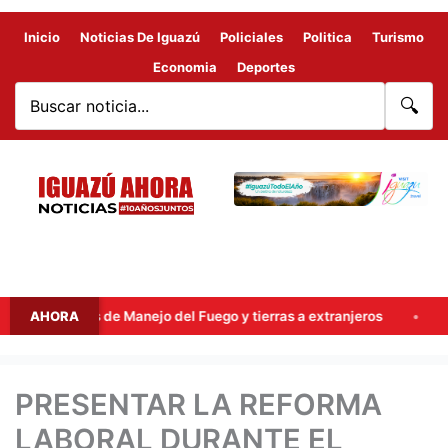
Inicio
Noticias De Iguazú
Policiales
Politica
Turismo
Economia
Deportes
🔍
ículos de Manejo del Fuego y tierras a extranjeros
AHORA
El tiempo
PRESENTAR LA REFORMA
LABORAL DURANTE EL