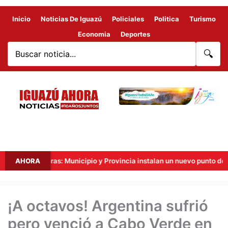
Inicio
Noticias De Iguazú
Policiales
Politica
Turismo
Economia
Deportes
🔍
ronteras: Municipio y Provincia instalan un nuevo punto de videovigil
AHORA
¡A octavos! Argentina sufrió
pero venció a Cabo Verde en