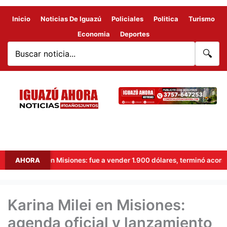
Inicio
Noticias De Iguazú
Policiales
Politica
Turismo
Economia
Deportes
🔍
or en Misiones: fue a vender 1.900 dólares, terminó acorralado y le d
AHORA
Karina Milei en Misiones:
agenda oficial y lanzamiento