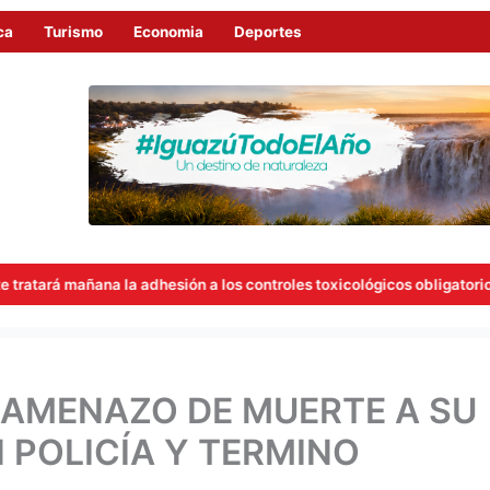
ca
Turismo
Economia
Deportes
a adhesión a los controles toxicológicos obligatorios para concejale
Y AMENAZO DE MUERTE A SU
N POLICÍA Y TERMINO