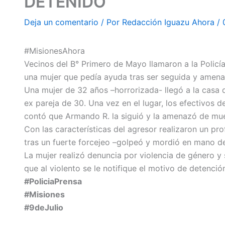
DETENIDO
Deja un comentario
/ Por
Redacción Iguazu Ahora
/
#MisionesAhora
Vecinos del B° Primero de Mayo llamaron a la Policía
una mujer que pedía ayuda tras ser seguida y amena
Una mujer de 32 años –horrorizada- llegó a la casa d
ex pareja de 30. Una vez en el lugar, los efectivos 
contó que Armando R. la siguió y la amenazó de mue
Con las características del agresor realizaron un pro
tras un fuerte forcejeo –golpeó y mordió en mano d
La mujer realizó denuncia por violencia de género y 
que al violento se le notifique el motivo de detenció
#PoliciaPrensa
#Misiones
#9deJulio