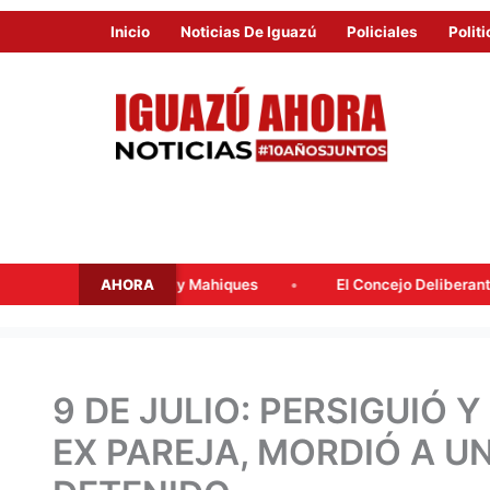
Inicio
Noticias De Iguazú
Policiales
Politi
AHORA
salacqua y Mahiques
El Concejo Deliberante tratará mañana l
9 DE JULIO: PERSIGUIÓ 
EX PAREJA, MORDIÓ A U