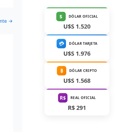
$
DÓLAR OFICIAL
ente
→
U$S 1.520
💳
DÓLAR TARJETA
U$S 1.976
₿
DÓLAR CRIPTO
U$S 1.568
R$
REAL OFICIAL
R$ 291