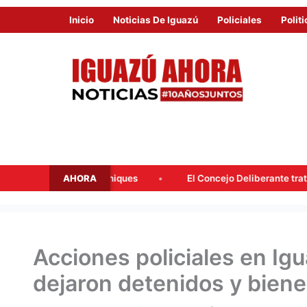
Inicio
Noticias De Iguazú
Policiales
Politi
AHORA
ua y Mahiques
El Concejo Deliberante tratará mañana la adhe
Acciones policiales en I
dejaron detenidos y bien