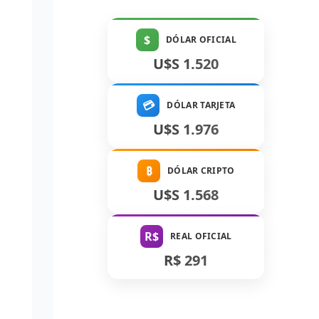
$
DÓLAR OFICIAL
U$S 1.520
💳
DÓLAR TARJETA
U$S 1.976
₿
DÓLAR CRIPTO
U$S 1.568
R$
REAL OFICIAL
R$ 291