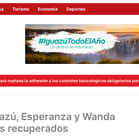
ca
Turismo
Economia
Deportes
sión a los controles toxicológicos obligatorios para concejales
guazú, Esperanza y Wanda
es recuperados