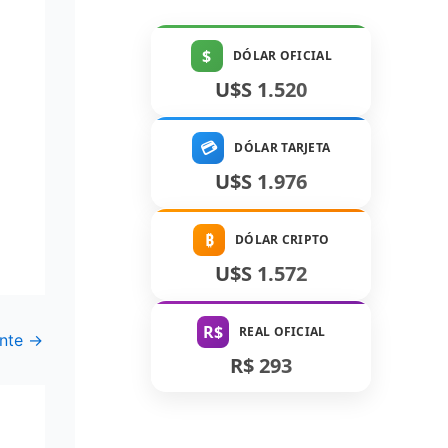
$
DÓLAR OFICIAL
U$S 1.520
💳
DÓLAR TARJETA
U$S 1.976
₿
DÓLAR CRIPTO
U$S 1.572
R$
REAL OFICIAL
ente
→
R$ 293