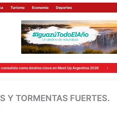
ca
Turismo
Economia
Deportes
estino clave en Meet Up Argentina 2026
¡Récord histórico! 
S Y TORMENTAS FUERTES.
S