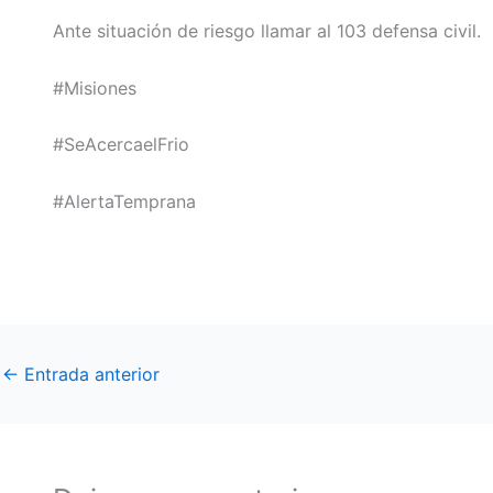
Ante situación de riesgo llamar al 103 defensa civil.
#Misiones
#SeAcercaelFrio
#AlertaTemprana
←
Entrada anterior