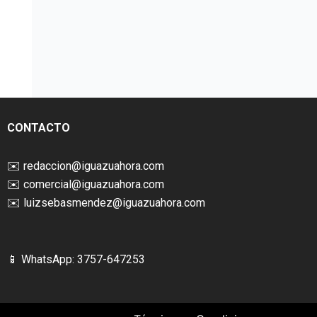
CONTACTO
✉️
redaccion@iguazuahora.com
✉️
comercial@iguazuahora.com
✉️
luizsebasmendez@iguazuahora.com
📱 WhatsApp: 3757-647253