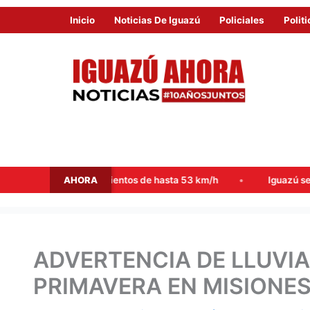
Inicio
Noticias De Iguazú
Policiales
Politi
AHORA
tas y vientos de hasta 53 km/h
Iguazú se consolida como d
ADVERTENCIA DE LLUVIA
PRIMAVERA EN MISIONE