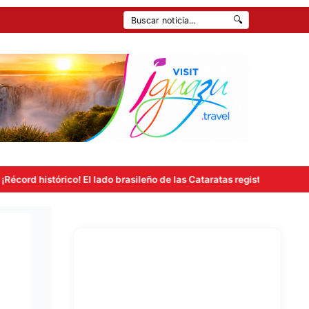
🔍
El lado brasileño de las Cataratas registró más de 263 mil visitas en ju