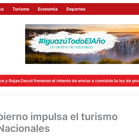
ca
Turismo
Economia
Deportes
l intento de enviar a comisión la ley de propiedad privada
L
bierno impulsa el turismo
 Nacionales