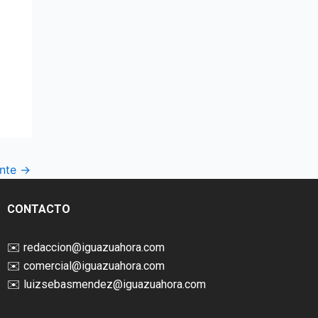
ente
→
CONTACTO
✉️
redaccion@iguazuahora.com
✉️
comercial@iguazuahora.com
✉️
luizsebasmendez@iguazuahora.com