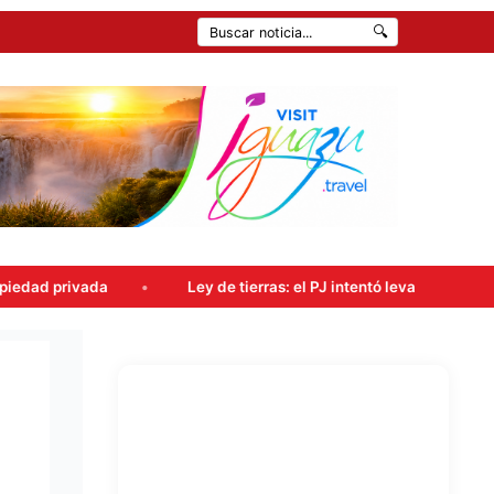
🔍
ey de tierras: el PJ intentó levantar la sesión, pero el oficialismo o