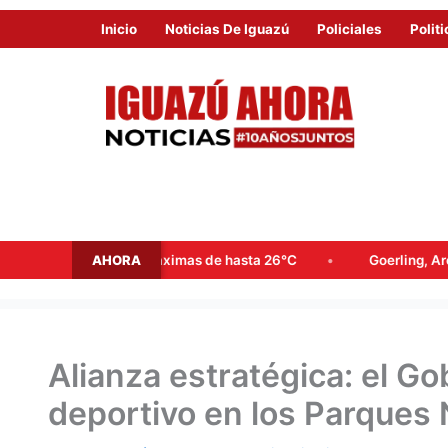
Inicio
Noticias De Iguazú
Policiales
Politi
AHORA
ximas de hasta 26°C
Goerling, Arce y Rojas Decut frenaron e
Alianza estratégica: el Go
deportivo en los Parques