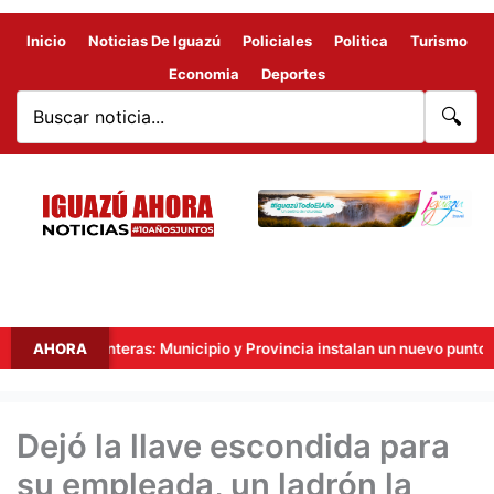
Inicio
Noticias De Iguazú
Policiales
Politica
Turismo
Economia
Deportes
🔍
Tres Fronteras: Municipio y Provincia instalan un nuevo punto de vide
AHORA
Dejó la llave escondida para
su empleada, un ladrón la