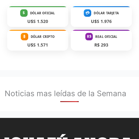
$
💳
DÓLAR OFICIAL
DÓLAR TARJETA
U$S 1.520
U$S 1.976
₿
R$
DÓLAR CRIPTO
REAL OFICIAL
U$S 1.571
R$ 293
Noticias mas leídas de la Semana