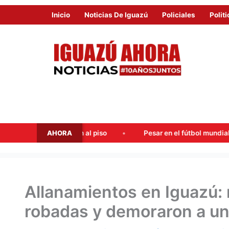
Inicio
Noticias De Iguazú
Policiales
Politi
AHORA
dispararon al piso
Pesar en el fútbol mundial: falleció Jorg
Allanamientos en Iguazú:
robadas y demoraron a u