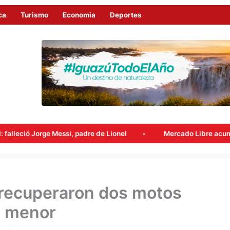
ca
Turismo
Economia
Deportes
e Messi, padre de Lionel
Mercado Libre acumuló beneficios 
 recuperaron dos motos
n menor