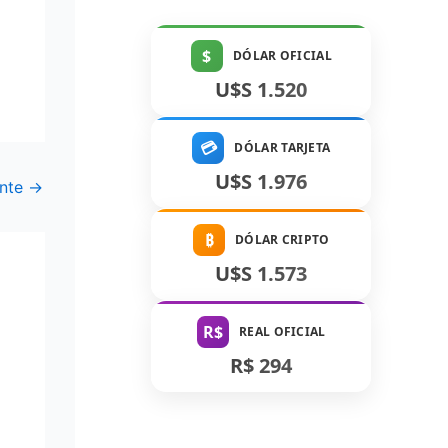
$
DÓLAR OFICIAL
U$S 1.520
💳
DÓLAR TARJETA
U$S 1.976
ente
→
₿
DÓLAR CRIPTO
U$S 1.573
R$
REAL OFICIAL
R$ 294