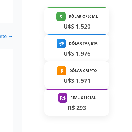
$
DÓLAR OFICIAL
U$S 1.520
ente
→
💳
DÓLAR TARJETA
U$S 1.976
₿
DÓLAR CRIPTO
U$S 1.571
R$
REAL OFICIAL
R$ 293