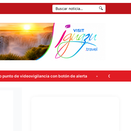
🔍
eovigilancia con botón de alerta
Carlos Rovira rompió el sil