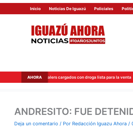
Inicio
Noticias De Iguazú
Policiales
Politi
AHORA
n a dos dealers cargados con droga lista para la venta
Hito
ANDRESITO: FUE DETEN
Deja un comentario
/ Por
Redacción Iguazu Ahora
/