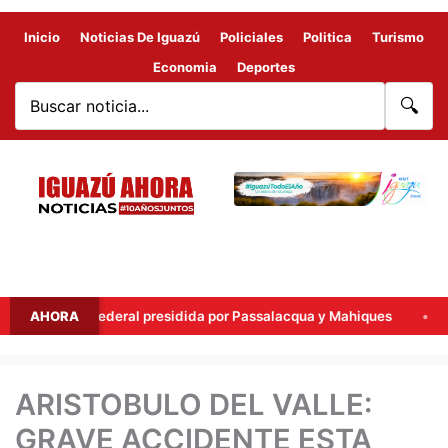
Inicio
Noticias De Iguazú
Policiales
Politica
Turismo
Economia
Deportes
🔍
 cumbre federal presidida por Passalacqua y Mahiques
AHORA
El Con
ARISTOBULO DEL VALLE:
GRAVE ACCIDENTE ESTA