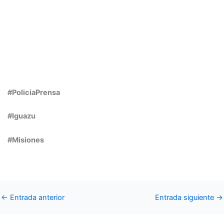
#PoliciaPrensa
#Iguazu
#Misiones
←
Entrada anterior
Entrada siguiente
→