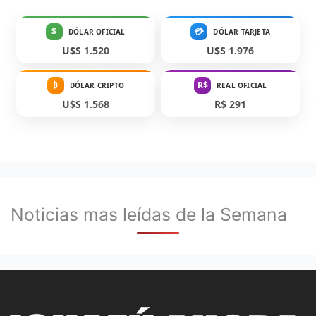
$
💳
DÓLAR OFICIAL
DÓLAR TARJETA
U$S 1.520
U$S 1.976
₿
R$
DÓLAR CRIPTO
REAL OFICIAL
U$S 1.568
R$ 291
Noticias mas leídas de la Semana