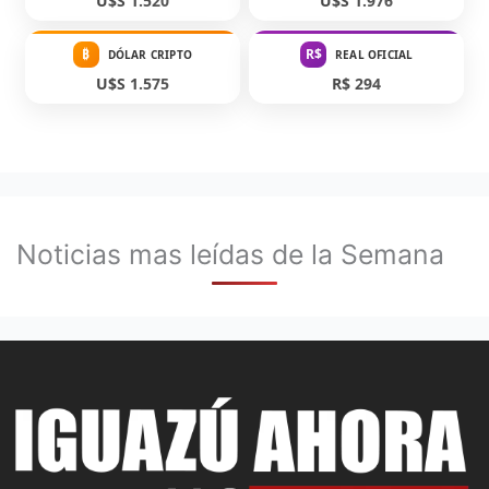
U$S 1.520
U$S 1.976
₿
R$
DÓLAR CRIPTO
REAL OFICIAL
U$S 1.575
R$ 294
Noticias mas leídas de la Semana