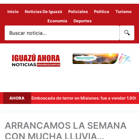
Inicio
Noticias De Iguazú
Policiales
Politica
Turismo
Economia
Deportes
🔍
AHORA
Emboscada de terror en Misiones: fue a vender 1.900 dólares,
ARRANCAMOS LA SEMANA
CON MUCHA LLUVIA…