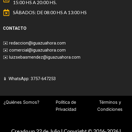
15:00 HS A 20:00 HS.
SÁBADOS: DE 08:00 HS A 13:00 HS
CONTACTO
✉️
redaccion@iguazuahora.com
✉️
comercial@iguazuahora.com
✉️
luizsebasmendez@iguazuahora.com
📱 WhatsApp: 3757-647253
¿Quiénes Somos?
Política de
Términos y
Privacidad
Condiciones
Creado un 22 de Julio | Copyright © 2016-2026 |