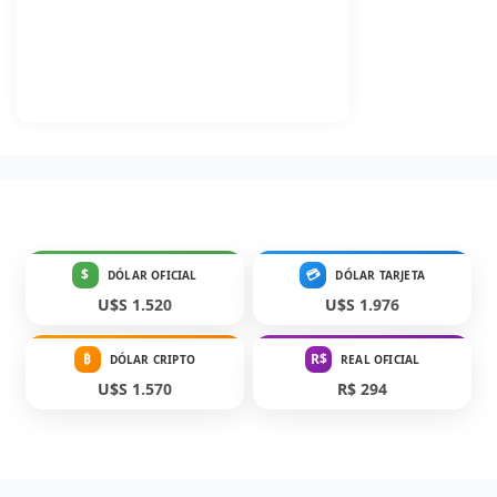
$
💳
DÓLAR OFICIAL
DÓLAR TARJETA
U$S 1.520
U$S 1.976
₿
R$
DÓLAR CRIPTO
REAL OFICIAL
U$S 1.570
R$ 294