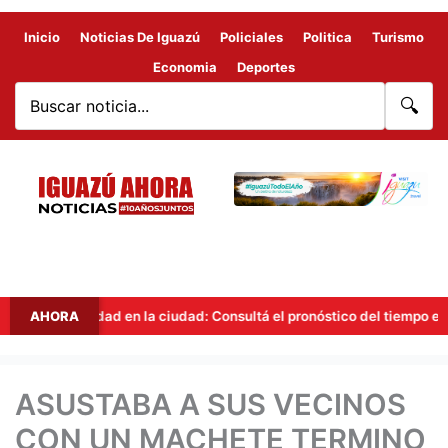
Inicio
Noticias De Iguazú
Policiales
Politica
Turismo
Economia
Deportes
🔍
nestabilidad en la ciudad: Consultá el pronóstico del tiempo en Iguazú
AHORA
ASUSTABA A SUS VECINOS
CON UN MACHETE TERMINO