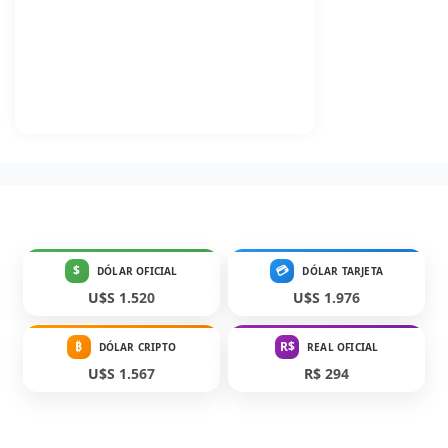
$
💳
DÓLAR OFICIAL
DÓLAR TARJETA
U$S 1.520
U$S 1.976
₿
R$
DÓLAR CRIPTO
REAL OFICIAL
U$S 1.567
R$ 294