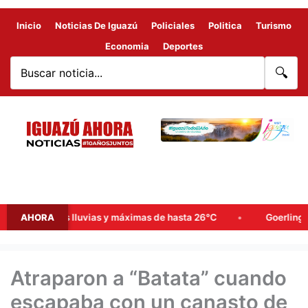
Inicio
Noticias De Iguazú
Policiales
Politica
Turismo
Economia
Deportes
🔍
probables lluvias y máximas de hasta 26°C
AHORA
Goerling, Arce y
Atraparon a “Batata” cuando
escapaba con un canasto de