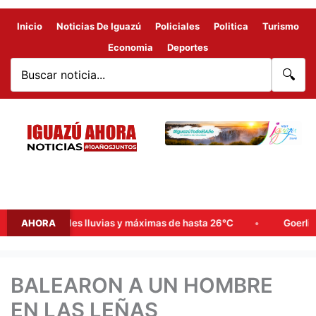
Inicio
Noticias De Iguazú
Policiales
Politica
Turismo
Economia
Deportes
🔍
: probables lluvias y máximas de hasta 26°C
AHORA
Goerling, Arce
BALEARON A UN HOMBRE
EN LAS LEÑAS