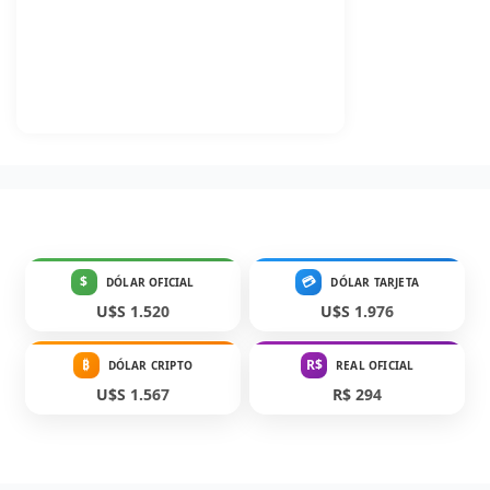
$
💳
DÓLAR OFICIAL
DÓLAR TARJETA
U$S 1.520
U$S 1.976
₿
R$
DÓLAR CRIPTO
REAL OFICIAL
U$S 1.567
R$ 294