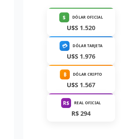
$
DÓLAR OFICIAL
U$S 1.520
💳
DÓLAR TARJETA
U$S 1.976
₿
DÓLAR CRIPTO
U$S 1.567
R$
REAL OFICIAL
R$ 294