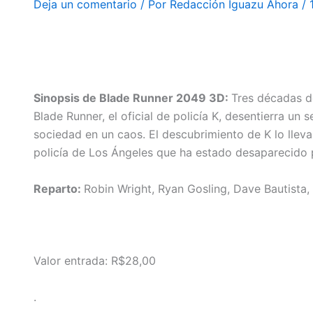
Deja un comentario
/ Por
Redacción Iguazu Ahora
/
#CineCataratas
BLADE RUNNER. PELICULA DE DENIS VILLENEUVE.
Sinopsis de Blade Runner 2049 3D:
Tres décadas d
Blade Runner, el oficial de policía K, desentierra un
sociedad en un caos. El descubrimiento de K lo llev
policía de Los Ángeles que ha estado desaparecido 
Reparto:
Robin Wright, Ryan Gosling, Dave Bautista, 
Valor entrada: R$28,00
.