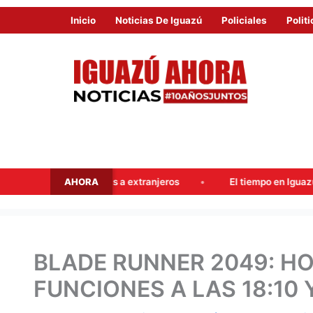
Inicio
Noticias De Iguazú
Policiales
Politi
AHORA
erras a extranjeros
El tiempo en Iguazú este fin de semana
BLADE RUNNER 2049: HO
FUNCIONES A LAS 18:10 