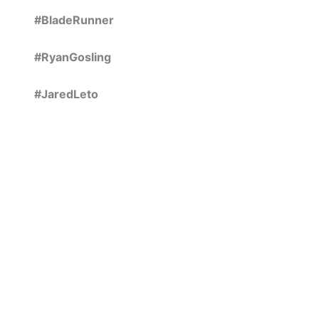
#BladeRunner
#RyanGosling
#JaredLeto