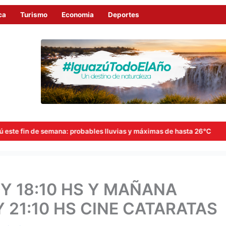
ca
Turismo
Economia
Deportes
: probables lluvias y máximas de hasta 26°C
Goerling, Arce
Y 18:10 HS Y MAÑANA
Y 21:10 HS CINE CATARATAS