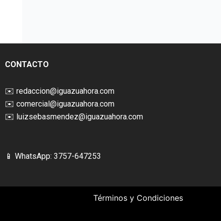
CONTACTO
✉️
redaccion@iguazuahora.com
✉️
comercial@iguazuahora.com
✉️
luizsebasmendez@iguazuahora.com
📱 WhatsApp: 3757-647253
Términos y Condiciones