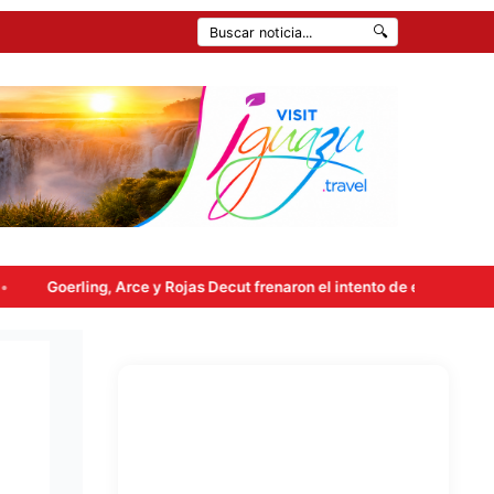
🔍
 y Rojas Decut frenaron el intento de enviar a comisión la ley de prop