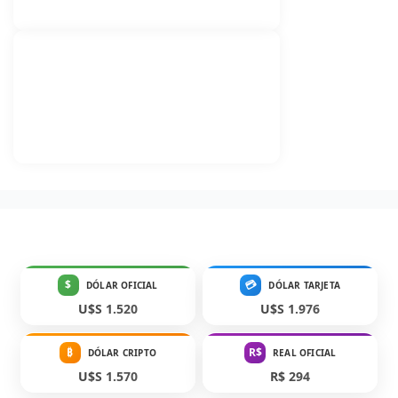
$
💳
DÓLAR OFICIAL
DÓLAR TARJETA
U$S 1.520
U$S 1.976
₿
R$
DÓLAR CRIPTO
REAL OFICIAL
U$S 1.570
R$ 294