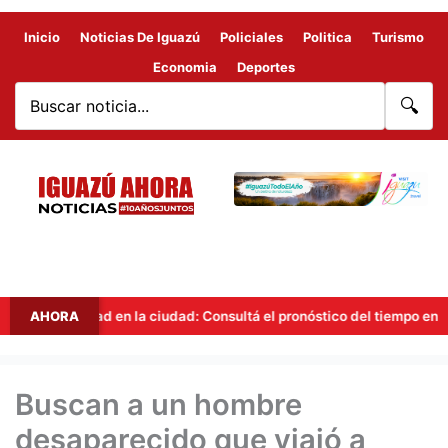
Inicio
Noticias De Iguazú
Policiales
Politica
Turismo
Economia
Deportes
🔍
idad en la ciudad: Consultá el pronóstico del tiempo en Iguazú para o
AHORA
Buscan a un hombre
desaparecido que viajó a