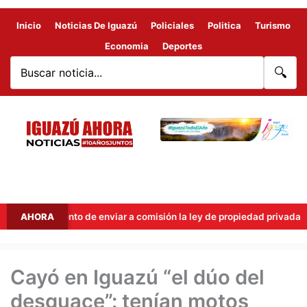
Inicio
Noticias De Iguazú
Policiales
Politica
Turismo
Economia
Deportes
🔍
 el intento de enviar a comisión la ley de propiedad privada
AHORA
Cayó en Iguazú “el dúo del
desguace”: tenían motos