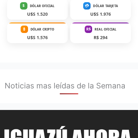
$
💳
DÓLAR OFICIAL
DÓLAR TARJETA
U$S 1.520
U$S 1.976
₿
R$
DÓLAR CRIPTO
REAL OFICIAL
U$S 1.576
R$ 294
Noticias mas leídas de la Semana