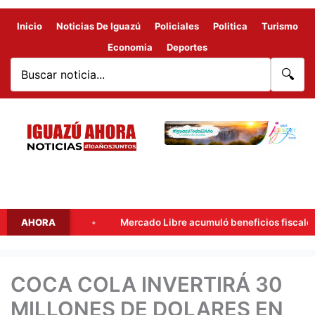
Inicio
Noticias De Iguazú
Policiales
Politica
Turismo
Economia
Deportes
🔍
Lionel
AHORA
Mercado Libre acumuló beneficios fiscales por más d
COCA COLA INVERTIRÁ 30
MILLONES DE DOLARES EN