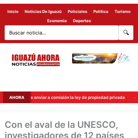
Inicio
Noticias De Iguazú
Policiales
Politica
Turismo
Economia
Deportes
🔍
o de enviar a comisión la ley de propiedad privada
AHORA
Ley de ti
Con el aval de la UNESCO,
investigadores de 12 países