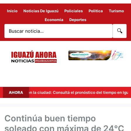
Inicio
Noticias De Iguazú
Policiales
Politica
Turismo
Economia
Deportes
🔍
idad en la ciudad: Consultá el pronóstico del tiempo en Iguazú para o
AHORA
Continúa buen tiempo
soleado con máxima de 24°C