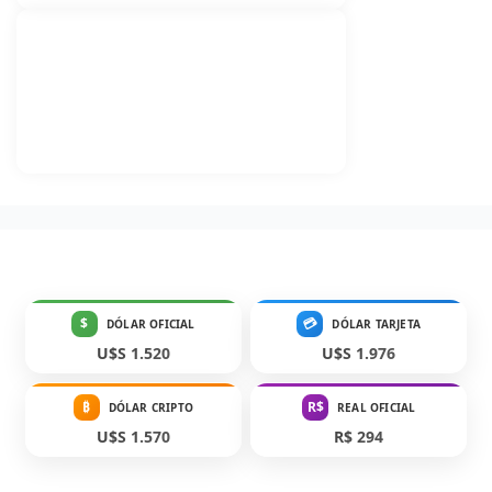
$
💳
DÓLAR OFICIAL
DÓLAR TARJETA
U$S 1.520
U$S 1.976
₿
R$
DÓLAR CRIPTO
REAL OFICIAL
U$S 1.570
R$ 294