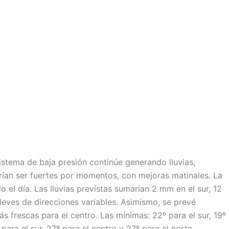
sistema de baja presión continúe generando lluvias,
rían ser fuertes por momentos, con mejoras matinales. La
 el día. Las lluvias previstas sumarían 2 mm en el sur, 12
leves de direcciones variables. Asimismo, se prevé
s frescas para el centro. Las mínimas: 22º para el sur, 19º
para el sur, 27º para el centro y 27º para el norte