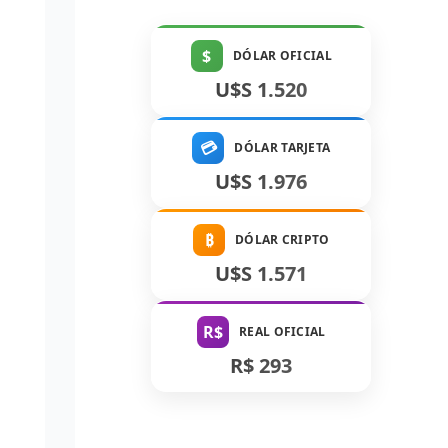
$
DÓLAR OFICIAL
U$S 1.520
💳
DÓLAR TARJETA
U$S 1.976
₿
DÓLAR CRIPTO
U$S 1.571
R$
REAL OFICIAL
R$ 293