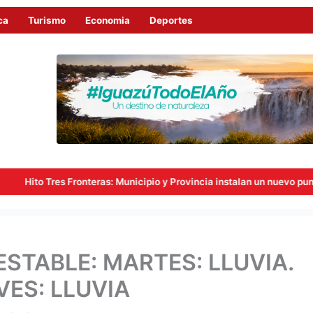
ca
Turismo
Economia
Deportes
cipio y Provincia instalan un nuevo punto de videovigilancia con botón
ESTABLE: MARTES: LLUVIA.
VES: LLUVIA