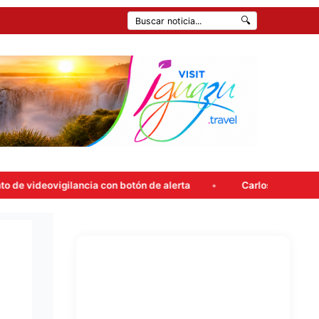
🔍
 de alerta
Carlos Rovira rompió el silencio y anticipó su v