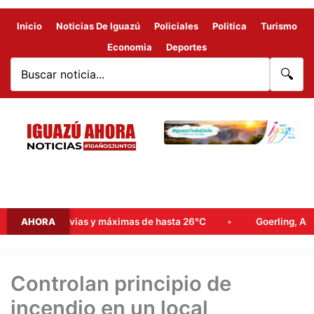
Inicio
Noticias De Iguazú
Policiales
Politica
Turismo
Economia
Deportes
🔍
es lluvias y máximas de hasta 26°C
AHORA
Goerling, Arce y Rojas D
Controlan principio de
incendio en un local