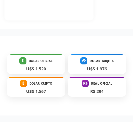
$
💳
DÓLAR OFICIAL
DÓLAR TARJETA
U$S 1.520
U$S 1.976
₿
R$
DÓLAR CRIPTO
REAL OFICIAL
U$S 1.567
R$ 294