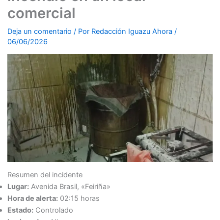
comercial
Deja un comentario
/ Por
Redacción Iguazu Ahora
/
06/06/2026
Resumen del incidente
Lugar:
Avenida Brasil, «Feiriña»
Hora de alerta:
02:15 horas
Estado:
Controlado