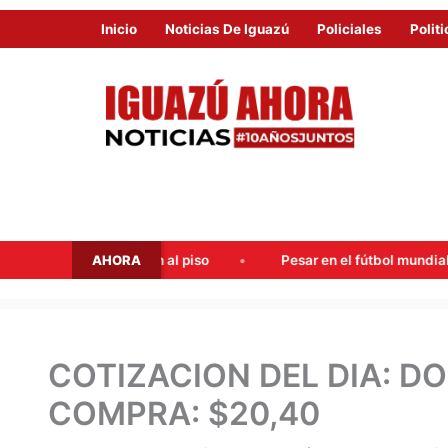
Inicio
Noticias De Iguazú
Policiales
Politi
AHORA
araron al piso
Pesar en el fútbol mundial: falleció Jorge Me
COTIZACION DEL DIA: DO
COMPRA: $20,40