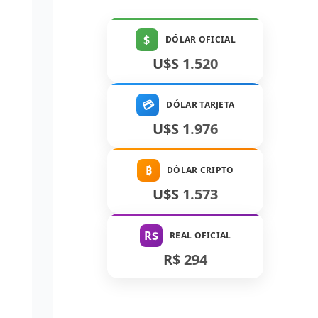
$
DÓLAR OFICIAL
U$S 1.520
💳
DÓLAR TARJETA
U$S 1.976
₿
DÓLAR CRIPTO
U$S 1.573
R$
REAL OFICIAL
R$ 294