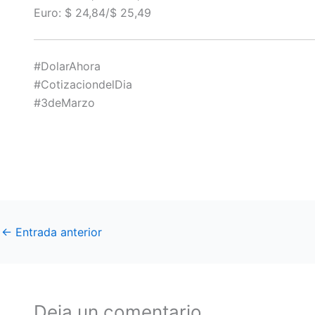
Euro: $ 24,84/$ 25,49
#DolarAhora
#CotizaciondelDia
#3deMarzo
←
Entrada anterior
Deja un comentario