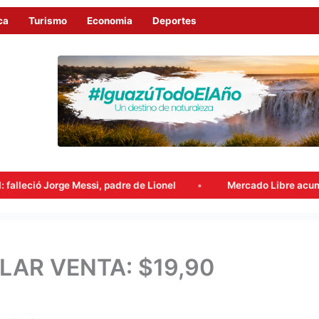
ca
Turismo
Economia
Deportes
ssi, padre de Lionel
Mercado Libre acumuló beneficios fisc
LAR VENTA: $19,90