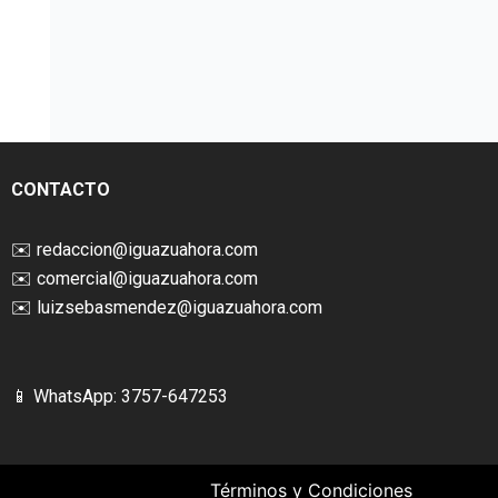
CONTACTO
✉️
redaccion@iguazuahora.com
✉️
comercial@iguazuahora.com
✉️
luizsebasmendez@iguazuahora.com
📱 WhatsApp: 3757-647253
Términos y Condiciones