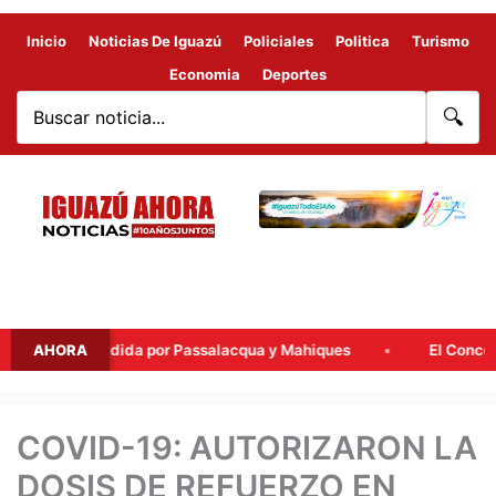
Inicio
Noticias De Iguazú
Policiales
Politica
Turismo
Economia
Deportes
🔍
 presidida por Passalacqua y Mahiques
AHORA
El Concejo Deliberan
COVID-19: AUTORIZARON LA
DOSIS DE REFUERZO EN