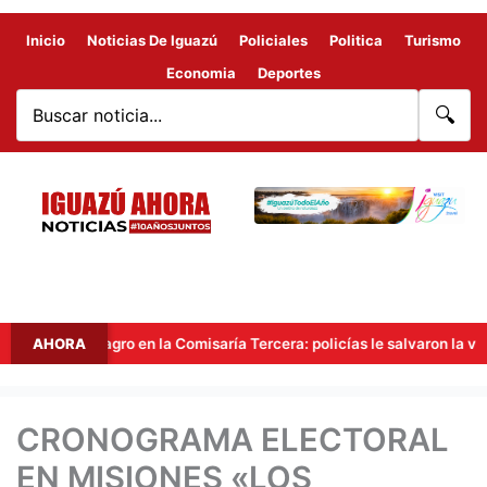
Inicio
Noticias De Iguazú
Policiales
Politica
Turismo
Economia
Deportes
🔍
Milagro en la Comisaría Tercera: policías le salvaron la vida a un 
AHORA
CRONOGRAMA ELECTORAL
EN MISIONES «LOS