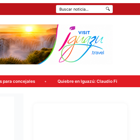
🔍
Quiebre en Iguazú: Claudio Filippa renunció a Encuentro Mi