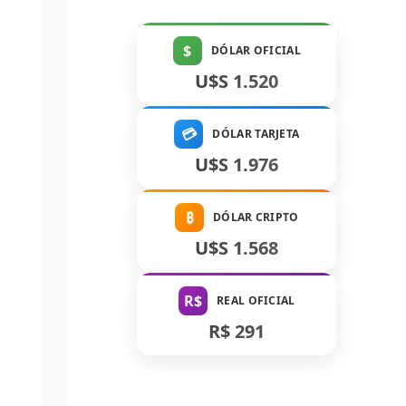
$
DÓLAR OFICIAL
U$S 1.520
💳
DÓLAR TARJETA
U$S 1.976
₿
DÓLAR CRIPTO
U$S 1.568
R$
REAL OFICIAL
R$ 291