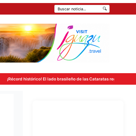
🔍
rico! El lado brasileño de las Cataratas registró más de 263 mil visitas