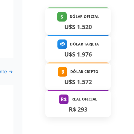
$
DÓLAR OFICIAL
U$S 1.520
💳
DÓLAR TARJETA
U$S 1.976
ente
→
₿
DÓLAR CRIPTO
U$S 1.572
R$
REAL OFICIAL
R$ 293