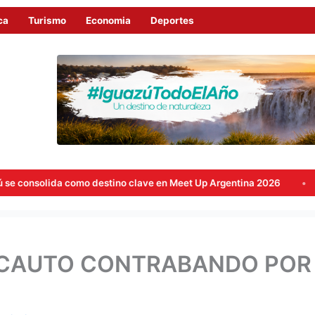
ca
Turismo
Economia
Deportes
omo destino clave en Meet Up Argentina 2026
¡Récord histó
INCAUTO CONTRABANDO POR