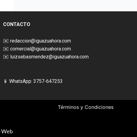
CONTACTO
✉️
redaccion@iguazuahora.com
✉️
comercial@iguazuahora.com
✉️
luizsebasmendez@iguazuahora.com
📱 WhatsApp: 3757-647253
Términos y Condiciones
ño Web