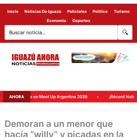
Inicio
Noticias De Iguazú
Policiales
Politica
Turismo
Economia
Deportes
🔍
ino clave en Meet Up Argentina 2026
AHORA
¡Récord histórico! El 
Demoran a un menor que
hacía “willy” y picadas en la