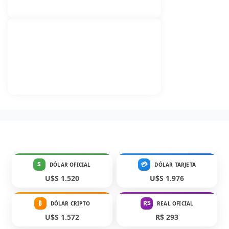
$
💳
DÓLAR OFICIAL
DÓLAR TARJETA
U$S 1.520
U$S 1.976
₿
R$
DÓLAR CRIPTO
REAL OFICIAL
U$S 1.572
R$ 293