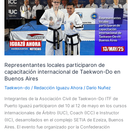
locales
participaron
de
capacitación
internacional
de
Taekwon-
Do
en
Representantes locales participaron de
Buenos
capacitación internacional de Taekwon-Do en
Aires
Buenos Aires
Taekwon-do
/
Redacción Iguazu Ahora
/
Dario Nuñez
Integrantes de la Asociación Civil de Taekwon-Do ITF de
Puerto Iguazú participaron del 10 al 12 de mayo en los cursos
internacionales de Árbitro (IUC), Coach (ICC) e Instructor
(IIC), desarrollados en el complejo SETIA de Ezeiza, Buenos
Aires. El evento fue organizado por la Confederación