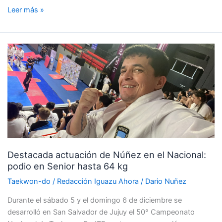
Leer más »
Destacada
actuación
de
Núñez
en
el
Nacional:
podio
en
Destacada actuación de Núñez en el Nacional:
Senior
podio en Senior hasta 64 kg
hasta
64
Taekwon-do
/
Redacción Iguazu Ahora
/
Dario Nuñez
kg
Durante el sábado 5 y el domingo 6 de diciembre se
desarrolló en San Salvador de Jujuy el 50° Campeonato