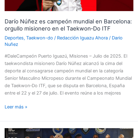
orgullo
misionero
Darío Núñez es campeón mundial en Barcelona:
en
orgullo misionero en el Taekwon‑Do ITF
el
Taekwon‑Do
Deportes
,
Taekwon-do
/
Redacción Iguazu Ahora
/
Dario
ITF
Nuñez
#DaleCampeón Puerto Iguazú, Misiones – Julio de 2025. El
taekwondista misionero Darío Núñez alcanzó la cima del
deporte al consagrarse campeón mundial en la categoría
Senior Masculino Micropeso durante el Campeonato Mundial
de Taekwon‑Do ITF, que se disputa en Barcelona, España
entre el 22 y el 27 de julio. El evento reúne a los mejores
Leer más »
Representantes