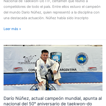
Nacional de Taekwon-Do ITF, certamen que reunió a
competidores de todo el país. Entre ellos estuvo el campeón
del mundo Dario Núñez, quien representó a la disciplina con
una destacada actuación. Núñez había sido inscripto
Leer más »
Darío
Núñez,
actual
campeón
mundial,
apunta
al
nacional
del
Darío Núñez, actual campeón mundial, apunta al
50°
nacional del 50° aniversario de taekwon-do
aniversario