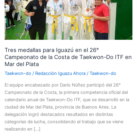
Iguazú
en
el
26°
Campeonato
de
Tres medallas para Iguazú en el 26°
la
Campeonato de la Costa de Taekwon-Do ITF en
Costa
Mar del Plata
de
Taekwon-
Taekwon-do
/
Redacción Iguazu Ahora
/
Taekwon-do
Do
El equipo encabezado por Darío Núñez participó del 26°
ITF
Campeonato de la Costa, la primera competencia oficial del
en
calendario anual de Taekwon-Do ITF, que se desarrolló en la
Mar
ciudad de Mar del Plata, provincia de Buenos Aires. La
del
delegación logró destacados resultados en distintas
Plata
categorías de lucha, consolidando el trabajo que se viene
realizando en […]