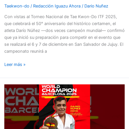
de
Taekwon-do
/
Redacción Iguazu Ahora
/
Dario Nuñez
taekwon-
Con vistas al Torneo Nacional de Tae Kwon-Do ITF 2025,
do
que celebrará el 50° aniversario del histórico certamen, el
atleta Darío Núñez —dos veces campeón mundial— confirmó
que ya inició su preparación para competir en el evento que
se realizará el 6 y 7 de diciembre en San Salvador de Jujuy. El
campeonato reunirá a
Leer más »
Darío
Núñez
es
campeón
mundial
en
Barcelona: