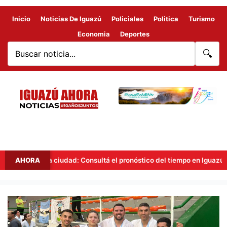
Inicio
Noticias De Iguazú
Policiales
Politica
Turismo
Economia
Deportes
🔍
 ciudad: Consultá el pronóstico del tiempo en Iguazú para organizar t
AHORA
Tres
medallas
para