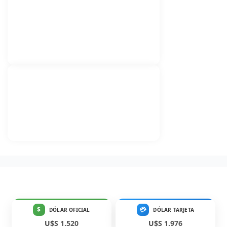
$
💳
DÓLAR OFICIAL
DÓLAR TARJETA
U$S 1.520
U$S 1.976