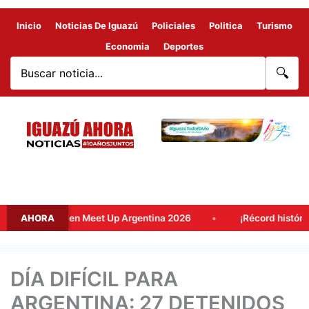
Inicio
Noticias De Iguazú
Policiales
Politica
Turismo
Economia
Deportes
🔍
 clave en Meet Up Argentina 2026
AHORA
¡Récord histórico! El lad
DÍA DIFÍCIL PARA
ARGENTINA: 27 DETENIDOS