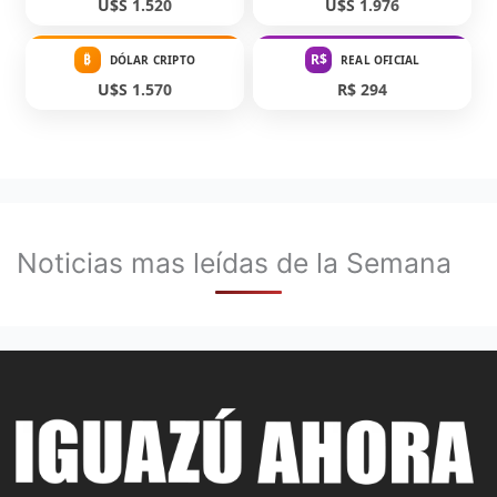
U$S 1.520
U$S 1.976
₿
R$
DÓLAR CRIPTO
REAL OFICIAL
U$S 1.570
R$ 294
Noticias mas leídas de la Semana