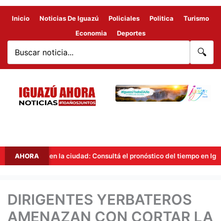
Inicio
Noticias De Iguazú
Policiales
Politica
Turismo
Economia
Deportes
🔍
idad en la ciudad: Consultá el pronóstico del tiempo en Iguazú para o
AHORA
DIRIGENTES YERBATEROS
AMENAZAN CON CORTAR LA