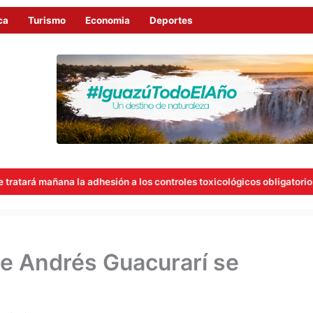
ca
Turismo
Economia
Deportes
a adhesión a los controles toxicológicos obligatorios para concejale
 de Andrés Guacurarí se