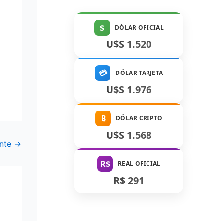
$
DÓLAR OFICIAL
U$S 1.520
💳
DÓLAR TARJETA
U$S 1.976
₿
DÓLAR CRIPTO
U$S 1.568
ente
→
R$
REAL OFICIAL
R$ 291