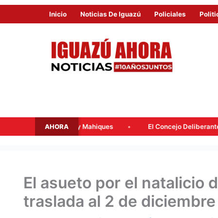
Inicio
Noticias De Iguazú
Policiales
Politi
AHORA
salacqua y Mahiques
El Concejo Deliberante tratará mañana l
El asueto por el natalicio
traslada al 2 de diciembre