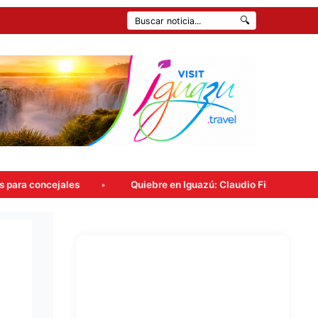
🔍
s
Quiebre en Iguazú: Claudio Filippa renunció a Encuentro 