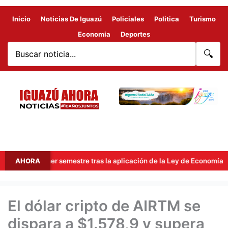
Inicio
Noticias De Iguazú
Policiales
Politica
Turismo
Economia
Deportes
🔍
 el primer semestre tras la aplicación de la Ley de Economía del Con
AHORA
El dólar cripto de AIRTM se
dispara a $1.578,9 y supera