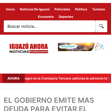
Inicio
Noticias De Iguazú
Policiales
Politica
Turismo
Economia
Deportes
🔍
Milagro en la Comisaría Tercera: policías le salvaron la vida a un
AHORA
EL GOBIERNO EMITE MAS
DEUDA PARA EVITAR EL