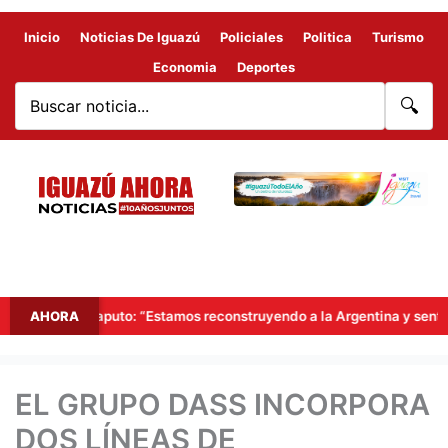
Inicio
Noticias De Iguazú
Policiales
Politica
Turismo
Economia
Deportes
🔍
Luis Caputo: “Estamos reconstruyendo a la Argentina y sentando las
AHORA
EL GRUPO DASS INCORPORA
DOS LÍNEAS DE