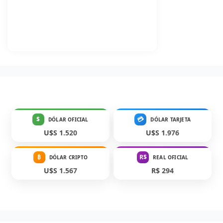
$
💳
DÓLAR OFICIAL
DÓLAR TARJETA
U$S 1.520
U$S 1.976
₿
R$
DÓLAR CRIPTO
REAL OFICIAL
U$S 1.567
R$ 294