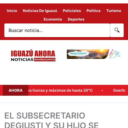
Inicio
Noticias De Iguazú
Policiales
Politica
Turismo
Economia
Deportes
🔍
 probables lluvias y máximas de hasta 26°C
AHORA
Goerling, Arce y
EL SUBSECRETARIO
DEGIUSTI Y SU HIJO SE