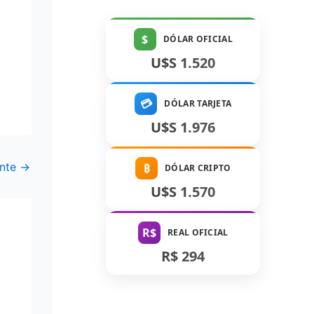
$
DÓLAR OFICIAL
U$S 1.520
💳
DÓLAR TARJETA
U$S 1.976
ente
→
₿
DÓLAR CRIPTO
U$S 1.570
R$
REAL OFICIAL
R$ 294