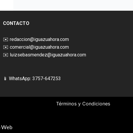
CONTACTO
✉️
redaccion@iguazuahora.com
✉️
comercial@iguazuahora.com
✉️
luizsebasmendez@iguazuahora.com
📱 WhatsApp: 3757-647253
Términos y Condiciones
ño Web