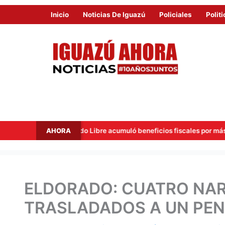
Inicio
Noticias De Iguazú
Policiales
Politi
AHORA
Mercado Libre acumuló beneficios fiscales por más de USD 40 millo
ELDORADO: CUATRO NA
TRASLADADOS A UN PEN