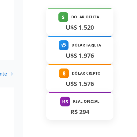
$
DÓLAR OFICIAL
U$S 1.520
💳
DÓLAR TARJETA
U$S 1.976
₿
ente
→
DÓLAR CRIPTO
U$S 1.576
R$
REAL OFICIAL
R$ 294