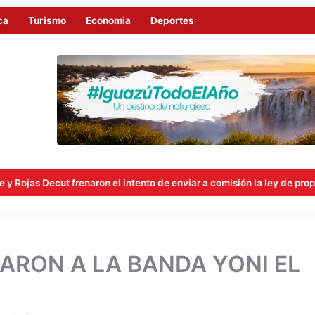
ca
Turismo
Economia
Deportes
frenaron el intento de enviar a comisión la ley de propiedad privada
ARON A LA BANDA YONI EL