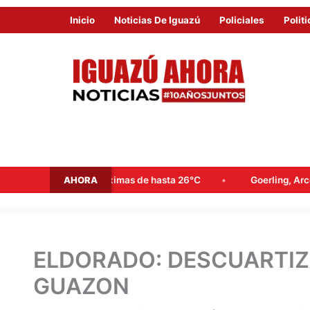
Inicio
Noticias De Iguazú
Policiales
Politi
AHORA
uvias y máximas de hasta 26°C
Goerling, Arce y Rojas Decut 
ELDORADO: DESCUARTIZ
GUAZON