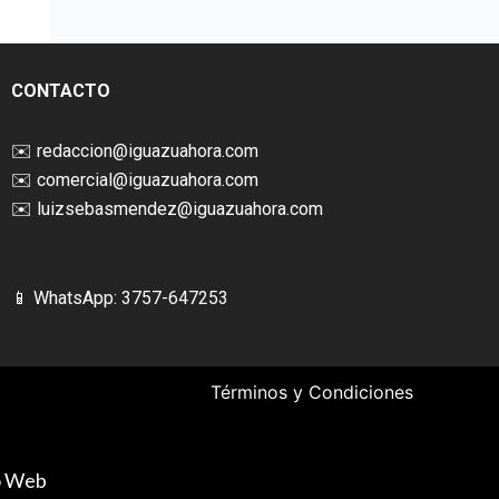
CONTACTO
✉️
redaccion@iguazuahora.com
✉️
comercial@iguazuahora.com
✉️
luizsebasmendez@iguazuahora.com
📱 WhatsApp: 3757-647253
Términos y Condiciones
ño Web