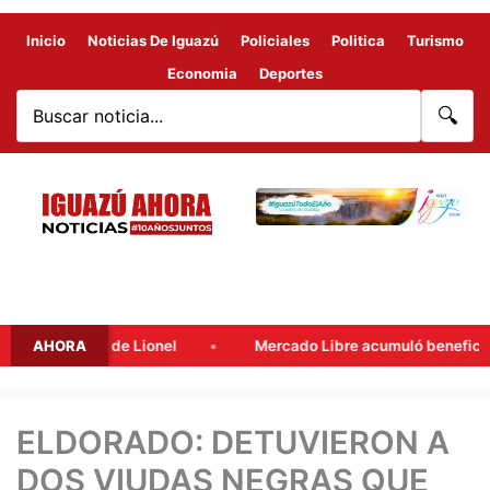
Inicio
Noticias De Iguazú
Policiales
Politica
Turismo
Economia
Deportes
🔍
i, padre de Lionel
AHORA
Mercado Libre acumuló beneficios fiscal
ELDORADO: DETUVIERON A
DOS VIUDAS NEGRAS QUE