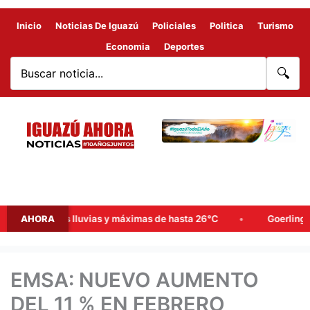
Inicio
Noticias De Iguazú
Policiales
Politica
Turismo
Economia
Deportes
🔍
obables lluvias y máximas de hasta 26°C
AHORA
Goerling, Arce y R
EMSA: NUEVO AUMENTO
DEL 11 % EN FEBRERO