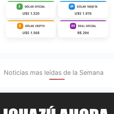
$
💳
DÓLAR OFICIAL
DÓLAR TARJETA
U$S 1.520
U$S 1.976
₿
R$
DÓLAR CRIPTO
REAL OFICIAL
U$S 1.568
R$ 294
Noticias mas leídas de la Semana