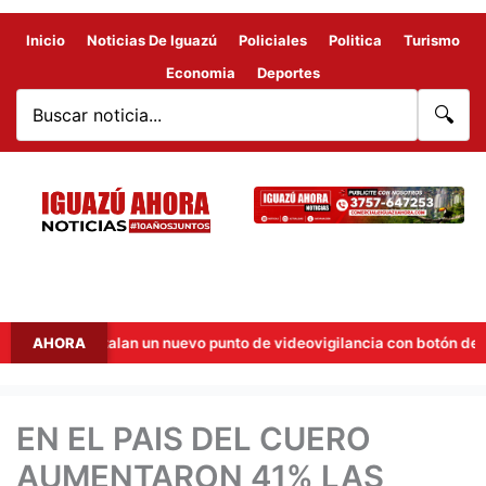
Inicio
Noticias De Iguazú
Policiales
Politica
Turismo
Economia
Deportes
🔍
a instalan un nuevo punto de videovigilancia con botón de alerta
AHORA
EN EL PAIS DEL CUERO
AUMENTARON 41% LAS