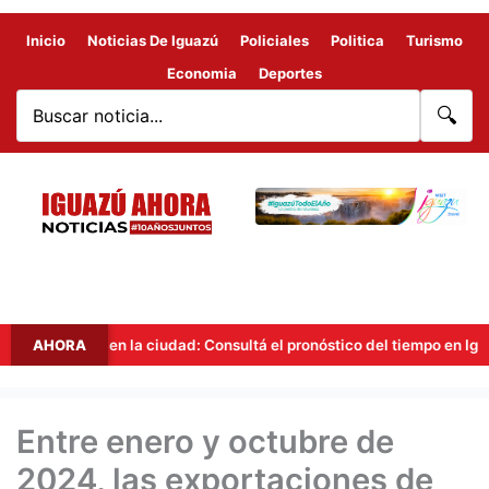
Inicio
Noticias De Iguazú
Policiales
Politica
Turismo
Economia
Deportes
🔍
idad en la ciudad: Consultá el pronóstico del tiempo en Iguazú para o
AHORA
Entre enero y octubre de
2024, las exportaciones de