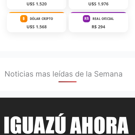
U$S 1.520
U$S 1.976
₿
R$
DÓLAR CRIPTO
REAL OFICIAL
U$S 1.568
R$ 294
Noticias mas leídas de la Semana