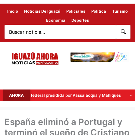
Inicio
Noticias De Iguazú
Policiales
Politica
Turismo
Economia
Deportes
🔍
cumbre federal presidida por Passalacqua y Mahiques
AHORA
El Con
España eliminó a Portugal y
terminó el sueño de Cristiano