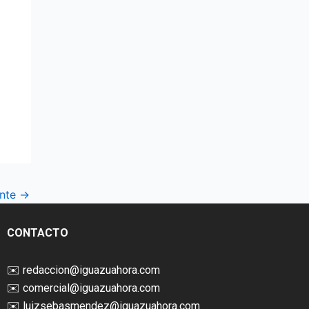
ente
→
CONTACTO
✉️
redaccion@iguazuahora.com
✉️
comercial@iguazuahora.com
✉️
luizsebasmendez@iguazuahora.com