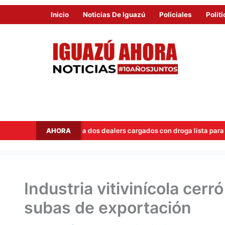
Inicio
Noticias De Iguazú
Policiales
Politi
AHORA
apan a dos dealers cargados con droga lista para la venta
H
Industria vitivinícola cer
subas de exportación