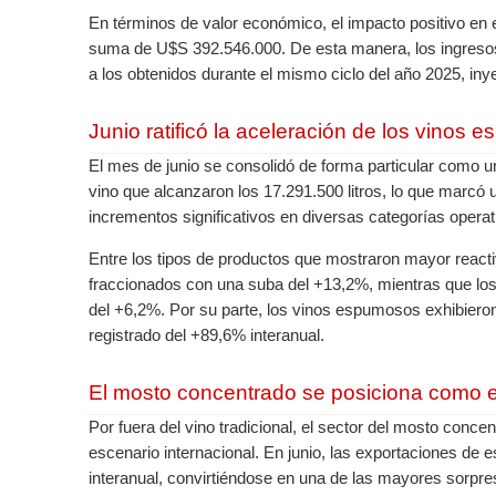
En términos de valor económico, el impacto positivo en 
suma de U$S 392.546.000. De esta manera, los ingresos
a los obtenidos durante el mismo ciclo del año 2025, i
Junio ratificó la aceleración de los vinos
El mes de junio se consolidó de forma particular como 
vino que alcanzaron los 17.291.500 litros, lo que marcó 
incrementos significativos en diversas categorías operat
Entre los tipos de productos que mostraron mayor reacti
fraccionados con una suba del +13,2%, mientras que los
del +6,2%. Por su parte, los vinos espumosos exhibiero
registrado del +89,6% interanual.
El mosto concentrado se posiciona como el
Por fuera del vino tradicional, el sector del mosto conce
escenario internacional. En junio, las exportaciones de e
interanual, convirtiéndose en una de las mayores sorpres