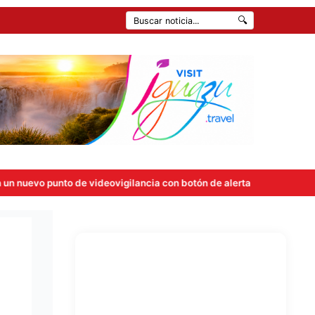
🔍
videovigilancia con botón de alerta
Carlos Rovira rompió el