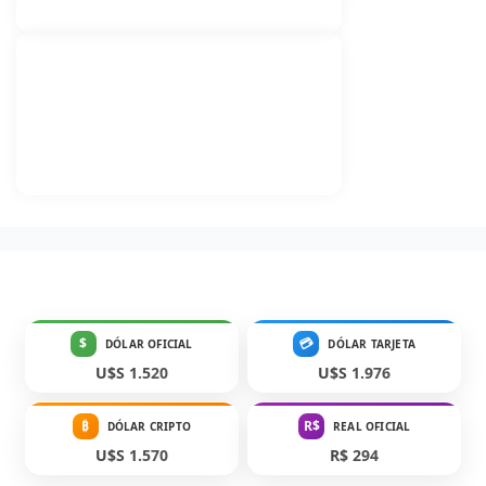
$
💳
DÓLAR OFICIAL
DÓLAR TARJETA
U$S 1.520
U$S 1.976
₿
R$
DÓLAR CRIPTO
REAL OFICIAL
U$S 1.570
R$ 294