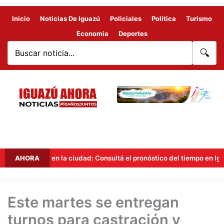
Inicio
Noticias De Iguazú
Policiales
Politica
Turismo
Economia
Deportes
🔍
abilidad en la ciudad: Consultá el pronóstico del tiempo en Iguazú par
AHORA
Este martes se entregan
turnos para castración y