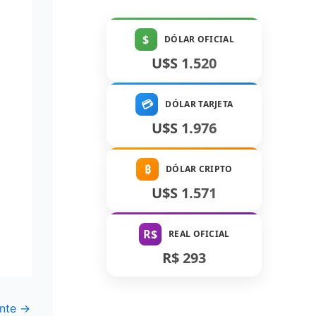
$
DÓLAR OFICIAL
U$S 1.520
💳
DÓLAR TARJETA
U$S 1.976
₿
DÓLAR CRIPTO
U$S 1.571
R$
REAL OFICIAL
R$ 293
ente
→