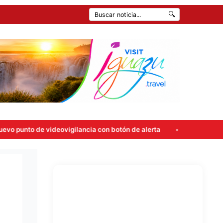
🔍
deovigilancia con botón de alerta
Carlos Rovira rompió el si