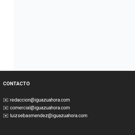
CONTACTO
✉️
redaccion@iguazuahora.com
✉️
comercial@iguazuahora.com
✉️
luizsebasmendez@iguazuahora.com