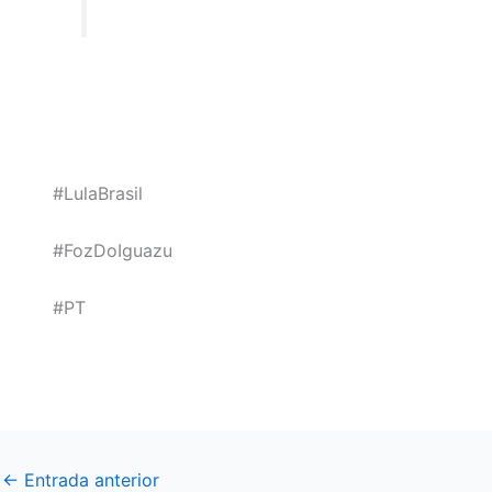
#LulaBrasil
#FozDoIguazu
#PT
←
Entrada anterior