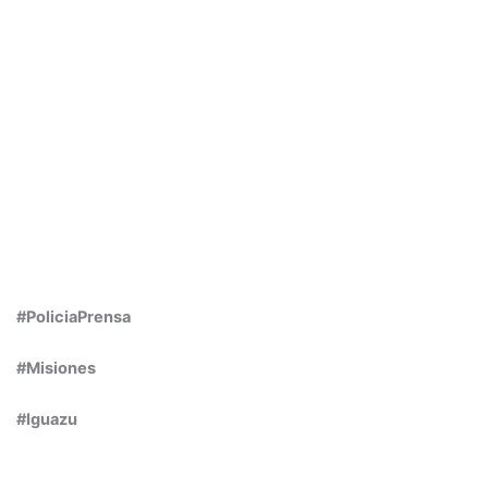
#PoliciaPrensa
#Misiones
#Iguazu