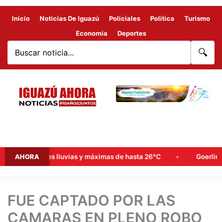
Inicio
Noticias De Iguazú
Policiales
Politica
Turismo
Economia
Deportes
🔍
probables lluvias y máximas de hasta 26°C
AHORA
Goerling, Arce y
FUE CAPTADO POR LAS
CAMARAS EN PLENO ROBO