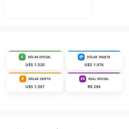
$
💳
DÓLAR OFICIAL
DÓLAR TARJETA
U$S 1.520
U$S 1.976
₿
R$
DÓLAR CRIPTO
REAL OFICIAL
U$S 1.567
R$ 294