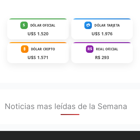
$
💳
DÓLAR OFICIAL
DÓLAR TARJETA
U$S 1.520
U$S 1.976
₿
R$
DÓLAR CRIPTO
REAL OFICIAL
U$S 1.571
R$ 293
Noticias mas leídas de la Semana