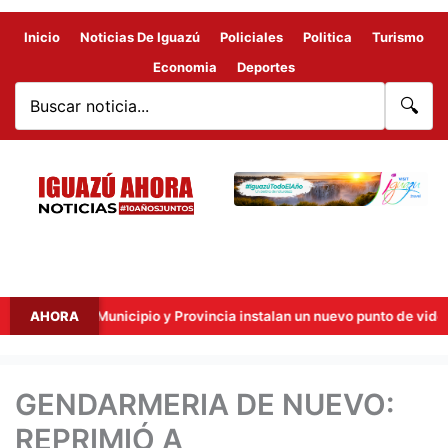
Inicio
Noticias De Iguazú
Policiales
Politica
Turismo
Economia
Deportes
🔍
ras: Municipio y Provincia instalan un nuevo punto de videovigilancia
AHORA
GENDARMERIA DE NUEVO:
REPRIMIÓ A