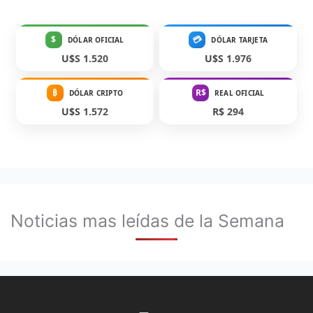
$
💳
DÓLAR OFICIAL
DÓLAR TARJETA
U$S 1.520
U$S 1.976
₿
R$
DÓLAR CRIPTO
REAL OFICIAL
U$S 1.572
R$ 294
Noticias mas leídas de la Semana