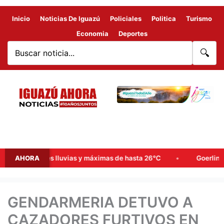
Inicio
Noticias De Iguazú
Policiales
Politica
Turismo
Economia
Deportes
🔍
probables lluvias y máximas de hasta 26°C
AHORA
Goerling, Arce y 
GENDARMERIA DETUVO A
CAZADORES FURTIVOS EN